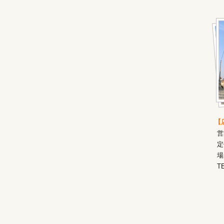
【
営
定
場
T