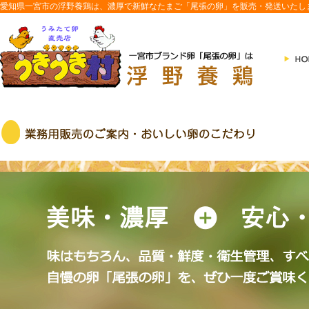
愛知県一宮市の浮野養鶏は、濃厚で新鮮なたまご「尾張の卵」を販売・発送いたし